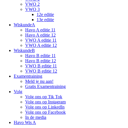
VWO 2
VWO 3
12e editie
13e editie
WiskundeA
Havo A editie 11
Havo A editie 12
VWO A editie 11
VWO A editie 12
WiskundeB
Havo B editie 11
Havo B editie 12
VWO B editie 11
VWO B editie 12
Examentraining
Meld je nu aan!
Gratis Examentraining
Volg
Volg ons op Tik Tok
Volg ons op Instagram
Volg ons op LinkedIn
Volg ons op Facebook
In de media
Havo Wis A