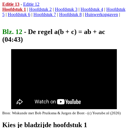
Editie 13
-
Editie 12
Hoofdstuk 1
|
Hoofdstuk 2
|
Hoofdstuk 3
|
Hoofdstuk 4
|
Hoofdstuk
5
|
Hoofdstuk 6
|
Hoofdstuk 7
|
Hoofdstuk 8
|
Huiswerkopgaven
|
Blz. 12
- De regel a(b + c) = ab + ac
(04:43)
Bron: Wiskunde met Bob Pruiksma & Jurgen de Bont - (c) Youtube.nl (2026)
Kies je bladzijde hoofdstuk 1