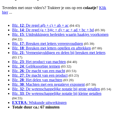
Tevreden met onze video's? Trakteer je ons op een
colaatje
?
Klik
hier
...
Blz.
12
:
De regel a(b + c) = ab + ac
(04:43)
Blz.
14
:
De regel (a + b)(c + d) = ac + ad + bc + bd
(05:30)
Blz.
15
:
Uitdrukkingen herleiden waarin haakjes voorkomen
(04:22)
Blz.
17
:
Breuken met letters vereenvoudigen
(05:39)
Blz.
18
:
Breuken met letters optellen en aftrekken
(07:00)
Blz.
21
:
Vermenigvuldigen en delen bij breuken met letters
(03:17)
Blz.
23
:
Het product van machten
(04:40)
Blz.
24
:
Gelijksoortige termen
(03:32)
Blz.
26
:
De macht van een macht
(03:53)
Blz.
27
:
De macht van een product
(03:23)
Blz.
28
:
Het delen van machten
(03:20)
Blz.
30
:
Machten met een negatieve exponent
(07:59)
Blz.
32
:
De wetenschappelijke notatie bij grote getallen
(05:14)
Blz.
33
:
De wetenschappelijke notatie bij kleine getallen
(04:55)
EXTRA
: Wiskunde uitwerkingen
Totale duur ca.: 67 minuten